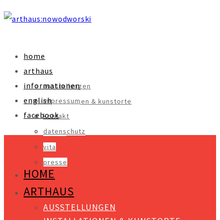
home
arthaus
informationen
ausstellungen
english
impressum
installationen & kunstorte
facebook
kontakt
objekte
datenschutz
videos
vita
presse
HOME
ARTHAUS
AUSSTELLUNGEN