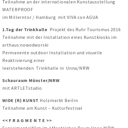
Teilnahme an der internationalen Kunstausstellung
WATERPROOF
im Millerntor / Hamburg mit VIVA con AGUA
1.Tag der Trinkhalle
Projekt des Ruhr Tourismus 2016
Teilnahme mit der Installation eines Kunstkiosks im
arthaus:nowodworski
Permanente outdoor Installation und visuelle
Reaktivierung einer
leerstehenden Trinkhalle in Unna/NRW
Schauraum Münster/NRW
mit ARTLETstudio
WIDE (R) KUNST
Holzmarkt Berlin
Teilnahme am Kunst – Kulturfestival
<< F R A G M E N T E >>
Experimentalfilm im öffentlichen Raum Unna/NRW