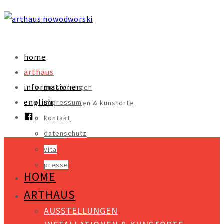
home
arthaus
informationen
ausstellungen
english
impressum
installationen & kunstorte
facebook
kontakt
objekte
datenschutz
videos
vita
presse
HOME
ARTHAUS
AUSSTELLUNGEN