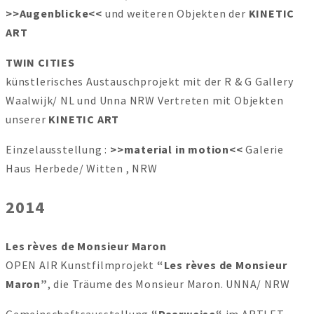
>>Augenblicke<<
und weiteren Objekten der
KINETIC
ART
TWIN CITIES
künstlerisches Austauschprojekt mit der R & G Gallery
Waalwijk/ NL und Unna NRW Vertreten mit Objekten
unserer
KINETIC ART
Einzelausstellung :
>>material in motion<<
Galerie
Haus Herbede/ Witten , NRW
2014
Les rèves de Monsieur Maron
OPEN AIR Kunstfilmprojekt
“Les rèves de Monsieur
Maron”
, die Träume des Monsieur Maron. UNNA/ NRW
Gemeinschaftsausstellung
“Paarweise“
im ARTLET-