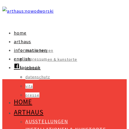
home
arthaus
informationen
ausstellungen
english
impressum
installationen & kunstorte
facebook
kontakt
objekte
datenschutz
videos
vita
presse
HOME
ARTHAUS
AUSSTELLUNGEN