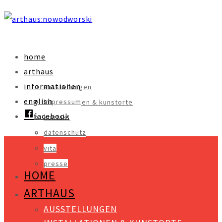
home
arthaus
informationen
ausstellungen
english
impressum
installationen & kunstorte
facebook
kontakt
objekte
datenschutz
videos
vita
presse
HOME
ARTHAUS
AUSSTELLUNGEN