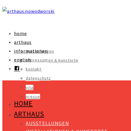
home
arthaus
informationen
ausstellungen
english
impressum
installationen & kunstorte
facebook
kontakt
objekte
datenschutz
videos
vita
presse
HOME
ARTHAUS
AUSSTELLUNGEN