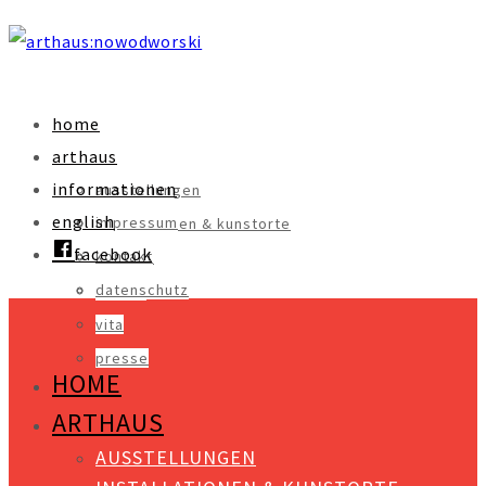
home
arthaus
informationen
ausstellungen
english
impressum
installationen & kunstorte
facebook
kontakt
objekte
datenschutz
videos
vita
presse
HOME
ARTHAUS
AUSSTELLUNGEN