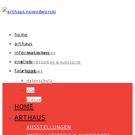
home
arthaus
informationen
ausstellungen
english
impressum
installationen & kunstorte
facebook
kontakt
objekte
datenschutz
videos
vita
presse
HOME
ARTHAUS
AUSSTELLUNGEN