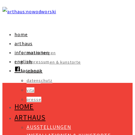
home
arthaus
informationen
ausstellungen
english
impressum
installationen & kunstorte
facebook
kontakt
objekte
datenschutz
videos
vita
presse
HOME
ARTHAUS
AUSSTELLUNGEN