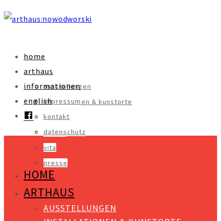
home
arthaus
informationen
ausstellungen
english
impressum
installationen & kunstorte
facebook
kontakt
objekte
datenschutz
videos
vita
presse
HOME
ARTHAUS
AUSSTELLUNGEN