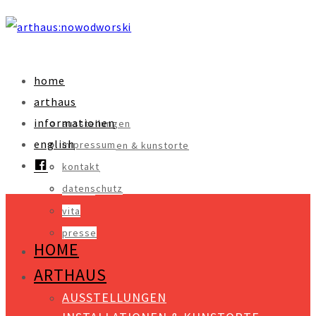
home
arthaus
informationen
ausstellungen
english
impressum
installationen & kunstorte
facebook
kontakt
objekte
datenschutz
videos
vita
presse
HOME
ARTHAUS
AUSSTELLUNGEN