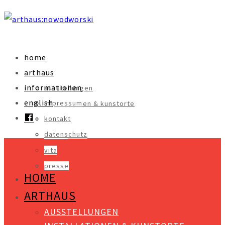
home
arthaus
informationen
ausstellungen
english
impressum
installationen & kunstorte
facebook
kontakt
objekte
datenschutz
videos
vita
presse
HOME
ARTHAUS
AUSSTELLUNGEN