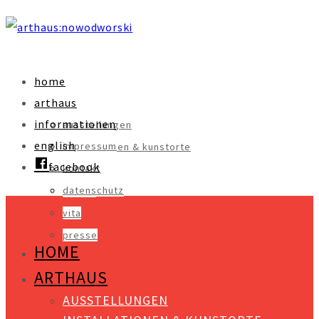
home
arthaus
informationen
ausstellungen
english
impressum
installationen & kunstorte
facebook
kontakt
objekte
datenschutz
videos
vita
presse
HOME
ARTHAUS
AUSSTELLUNGEN