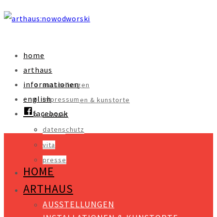
home
arthaus
informationen
ausstellungen
english
impressum
installationen & kunstorte
facebook
kontakt
objekte
datenschutz
videos
vita
presse
HOME
ARTHAUS
AUSSTELLUNGEN