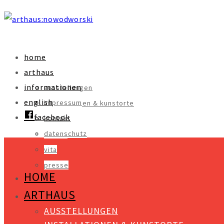
home
arthaus
informationen
ausstellungen
english
impressum
installationen & kunstorte
facebook
kontakt
objekte
datenschutz
videos
vita
presse
HOME
ARTHAUS
AUSSTELLUNGEN