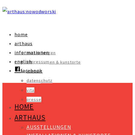
home
arthaus
informationen
ausstellungen
english
impressum
installationen & kunstorte
facebook
kontakt
objekte
datenschutz
videos
vita
presse
HOME
ARTHAUS
AUSSTELLUNGEN