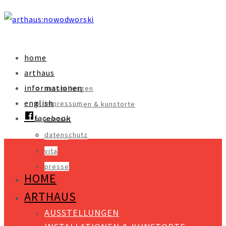
home
arthaus
informationen
ausstellungen
english
impressum
installationen & kunstorte
facebook
kontakt
objekte
datenschutz
videos
vita
presse
HOME
ARTHAUS
AUSSTELLUNGEN