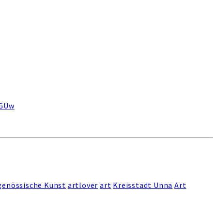
NGUw
genössische Kunst
artlover
art
Kreisstadt Unna
Art