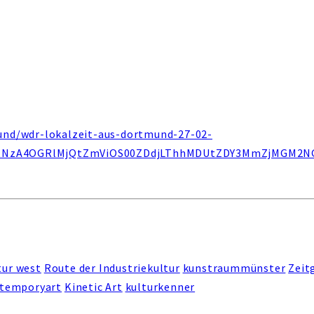
und/wdr-lokalzeit-aus-dortmund-27-02-
mEtNzA4OGRlMjQtZmViOS00ZDdjLThhMDUtZDY3MmZjMGM2
tur west
Route der Industriekultur
kunstraummünster
Zeit
temporyart
Kinetic Art
kulturkenner