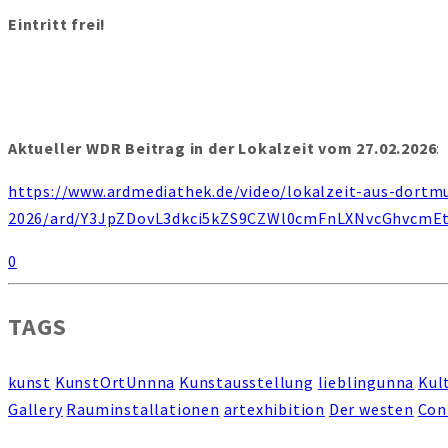
Eintritt frei!
Aktueller WDR Beitrag in der Lokalzeit vom 27.02.2026
:
https://www.ardmediathek.de/video/lokalzeit-aus-dortm
2026/ard/Y3JpZDovL3dkci5kZS9CZWl0cmFnLXNvcGhvc
0
TAGS
kunst
KunstOrtUnnna
Kunstausstellung
lieblingunna
Kul
Gallery
Rauminstallationen
artexhibition
Der westen
Con