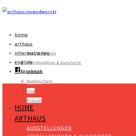
home
arthaus
informationen
ausstellungen
english
impressum
installationen & kunstorte
facebook
kontakt
objekte
datenschutz
videos
vita
presse
HOME
ARTHAUS
AUSSTELLUNGEN