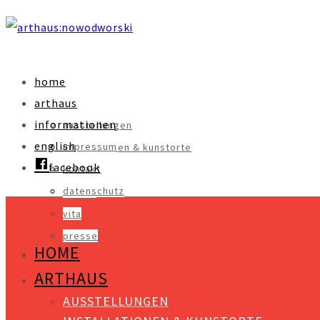
home
arthaus
informationen
ausstellungen
english
impressum
installationen & kunstorte
facebook
kontakt
objekte
datenschutz
videos
vita
presse
HOME
ARTHAUS
AUSSTELLUNGEN