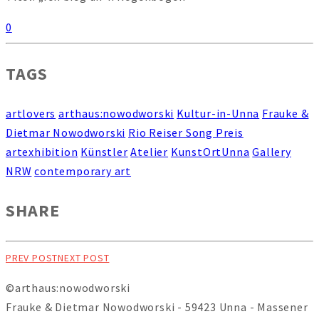
0
TAGS
artlovers
arthaus:nowodworski
Kultur-in-Unna
Frauke &
Dietmar Nowodworski
Rio Reiser Song Preis
artexhibition
Künstler
Atelier
KunstOrtUnna
Gallery
NRW
contemporary art
SHARE
PREV POST
NEXT POST
©arthaus:nowodworski
Frauke & Dietmar Nowodworski - 59423 Unna - Massener