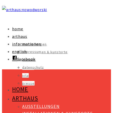
home
arthaus
informationen
ausstellungen
english
impressum
installationen & kunstorte
facebook
kontakt
objekte
datenschutz
videos
vita
presse
HOME
ARTHAUS
AUSSTELLUNGEN