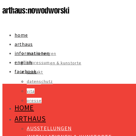
home
arthaus
informationen
ausstellungen
english
impressum
installationen & kunstorte
facebook
kontakt
objekte
datenschutz
videos
vita
presse
HOME
ARTHAUS
AUSSTELLUNGEN