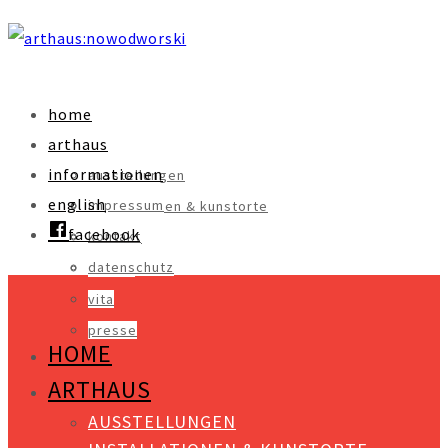
home
arthaus
informationen
ausstellungen
english
impressum
installationen & kunstorte
facebook
kontakt
objekte
datenschutz
videos
vita
presse
HOME
ARTHAUS
AUSSTELLUNGEN